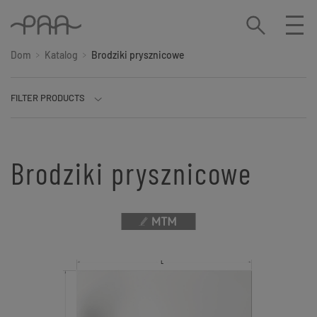
Dom
Katalog
Brodziki prysznicowe
FILTER PRODUCTS
Materiał produktu
Kolor produktu
Długość
Szerokość
Kształt produktu
Kolekcja
Brodziki prysznicowe