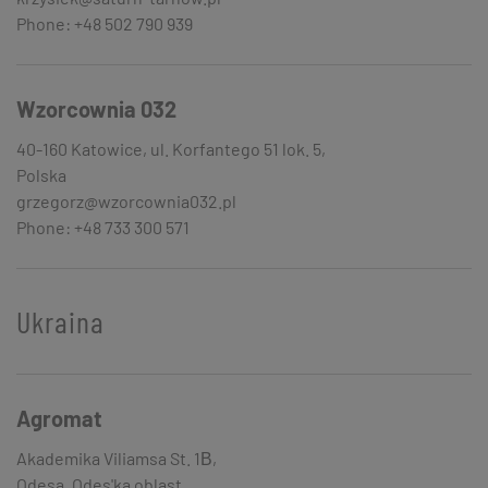
Phone: +48 502 790 939
Wzorcownia 032
40-160 Katowice, ul. Korfantego 51 lok. 5,
Polska
grzegorz@wzorcownia032.pl
Phone: +48 733 300 571
Ukraina
Agromat
Akademika Viliamsa St. 1В,
Odesa, Odes'ka oblast,