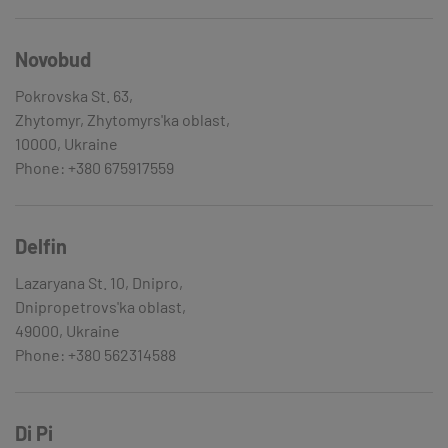
Novobud
Pokrovska St. 63,
Zhytomyr, Zhytomyrs'ka oblast,
10000, Ukraine
Phone: +380 675917559
Delfin
Lazaryana St. 10, Dnipro,
Dnipropetrovs'ka oblast,
49000, Ukraine
Phone: +380 562314588
Di Pi