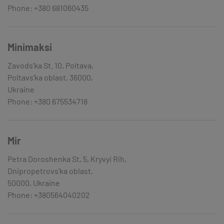
Phone: +380 681060435
Minimaksi
Zavods'ka St. 10, Poltava,
Poltavs'ka oblast, 36000,
Ukraine
Phone: +380 675534718
Mir
Petra Doroshenka St, 5, Kryvyi Rih,
Dnipropetrovs'ka oblast,
50000, Ukraine
Phone: +380564040202