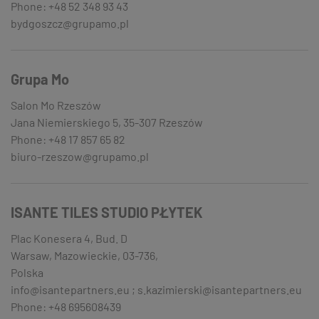
Phone: +48 52 348 93 43
bydgoszcz@grupamo.pl
Grupa Mo
Salon Mo Rzeszów
Jana Niemierskiego 5, 35-307 Rzeszów
Phone: +48 17 857 65 82
biuro-rzeszow@grupamo.pl
ISANTE TILES STUDIO PŁYTEK
Plac Konesera 4, Bud. D
Warsaw, Mazowieckie, 03-736,
Polska
info@isantepartners.eu ; s.kazimierski@isantepartners.eu
Phone: +48 695608439