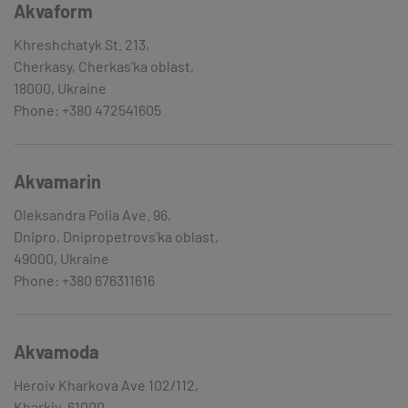
Akvaform
Khreshchatyk St. 213,
Cherkasy, Cherkas'ka oblast,
18000, Ukraine
Phone: +380 472541605
Akvamarin
Oleksandra Polia Ave. 96,
Dnipro, Dnipropetrovs'ka oblast,
49000, Ukraine
Phone: +380 676311616
Akvamoda
Heroiv Kharkova Ave 102/112,
Kharkiv, 61000,