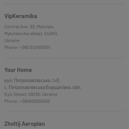
VipKeramika
Central Ave. 93, Mykolaiv,
Mykolaivs'ka oblast, 54000,
Ukraine
Phone: +380 512583001
Your Home
вул. Петропавлівська, 14Е,
с. Петропавлівська Борщагівка, обл,
Kyiv Oblast, 08130, Ukraine
Phone: +380935555593
Zholtij Aeroplan