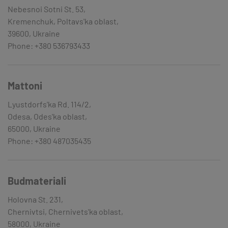
Nebesnoi Sotni St. 53,
Kremenchuk, Poltavs'ka oblast,
39600, Ukraine
Phone: +380 536793433
Mattoni
Lyustdorfs'ka Rd. 114/2,
Odesa, Odes'ka oblast,
65000, Ukraine
Phone: +380 487035435
Budmateriali
Holovna St. 231,
Chernivtsi, Chernivets'ka oblast,
58000, Ukraine