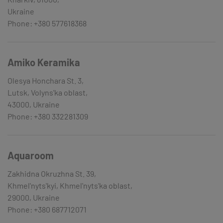
Ukraine
Phone: +380 577618368
Amiko Keramika
Olesya Honchara St. 3,
Lutsk, Volyns'ka oblast,
43000, Ukraine
Phone: +380 332281309
Aquaroom
Zakhidna Okruzhna St. 39,
Khmel'nyts'kyi, Khmel'nyts'ka oblast,
29000, Ukraine
Phone: +380 687712071