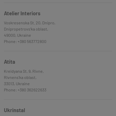
Atelier Interiors
Voskresenska St. 20, Dnipro,
Dnipropetrovs'ka oblast,
49000, Ukraine
Phone: +380 563772800
Atita
Kreidyana St, 9, Rivne,
Rivnens'ka oblast,
33013, Ukraine
Phone: +380 362622633
Ukrinstal