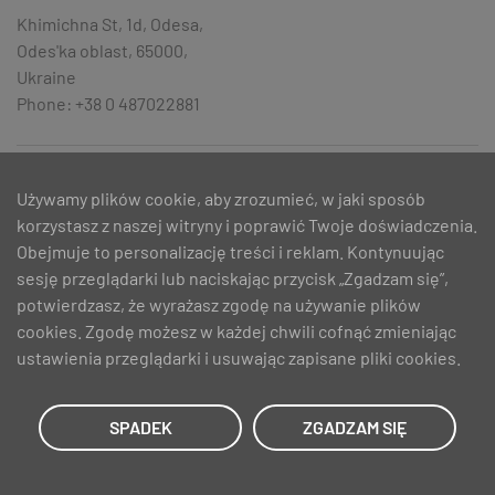
Khimichna St, 1d, Odesa,
Odes'ka oblast, 65000,
Ukraine
Phone: +38 0 487022881
Dom
Używamy plików cookie, aby zrozumieć, w jaki sposób
korzystasz z naszej witryny i poprawić Twoje doświadczenia.
Nezalezhnoi Ukrainy St. 51,
Obejmuje to personalizację treści i reklam. Kontynuując
Zaporizhzhia, Zaporiz'ka oblast,
sesję przeglądarki lub naciskając przycisk „Zgadzam się”,
69000, Ukraine
potwierdzasz, że wyrażasz zgodę na używanie plików
Phone: +380 612360807
cookies. Zgodę możesz w każdej chwili cofnąć zmieniając
ustawienia przeglądarki i usuwając zapisane pliki cookies.
Dom
SPADEK
ZGADZAM SIĘ
Nezalezhnosti Ave. 13,
Zhytomyr, Zhytomyrs'ka oblast,
10000, Ukraine