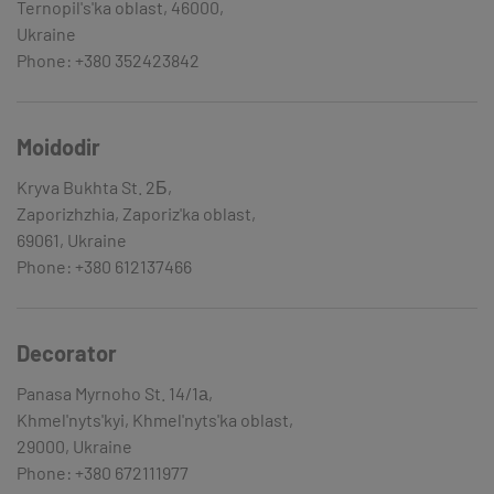
Ternopil's'ka oblast, 46000,
Ukraine
Phone: +380 352423842
Moidodir
Kryva Bukhta St. 2Б,
Zaporizhzhia, Zaporiz'ka oblast,
69061, Ukraine
Phone: +380 612137466
Decorator
Panasa Myrnoho St. 14/1а,
Khmel'nyts'kyi, Khmel'nyts'ka oblast,
29000, Ukraine
Phone: +380 672111977