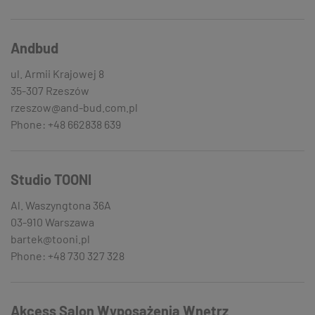
Andbud
ul. Armii Krajowej 8
35-307 Rzeszów
rzeszow@and-bud.com.pl
Phone: +48 662838 639
Studio TOONI
Al. Waszyngtona 36A
03-910 Warszawa
bartek@tooni.pl
Phone: +48 730 327 328
Akcess Salon Wyposażenia Wnętrz