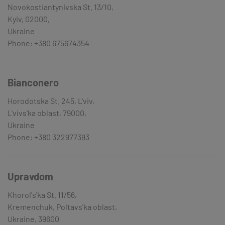
Novokostiantynivska St. 13/10,
Kyiv, 02000,
Ukraine
Phone: +380 675674354
Bianconero
Horodotska St. 245, L'viv,
L'vivs'ka oblast, 79000,
Ukraine
Phone: +380 322977393
Upravdom
Khorol's'ka St. 11/56,
Kremenchuk, Poltavs'ka oblast,
Ukraine, 39600