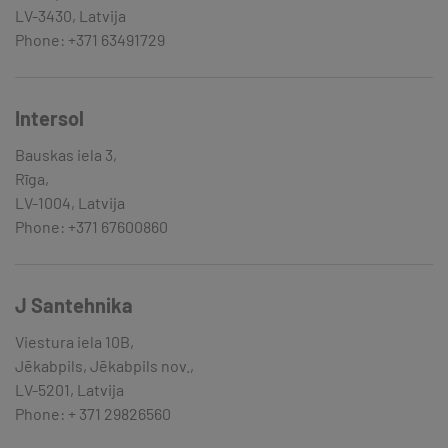
LV-3430, Latvija
Phone: +371 63491729
Intersol
Bauskas iela 3,
Rīga,
LV-1004, Latvija
Phone: +371 67600860
J Santehnika
Viestura iela 10B,
Jēkabpils, Jēkabpils nov.,
LV-5201, Latvija
Phone: + 371 29826560