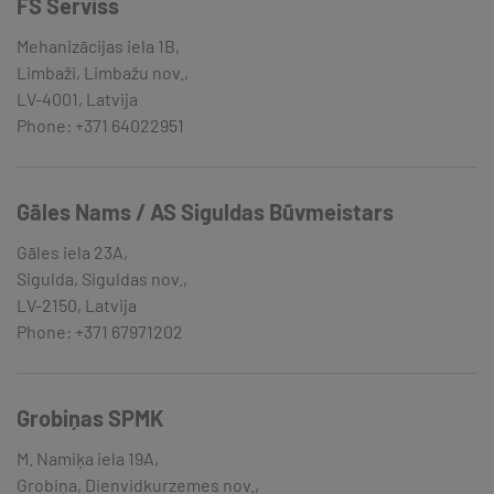
FS Serviss
Mehanizācijas iela 1B,
Limbaži, Limbažu nov.,
LV-4001, Latvija
Phone: +371 64022951
Gāles Nams / AS Siguldas Būvmeistars
Gāles iela 23A,
Sigulda, Siguldas nov.,
LV-2150, Latvija
Phone: +371 67971202
Grobiņas SPMK
M. Namiķa iela 19A,
Grobiņa, Dienvidkurzemes nov.,