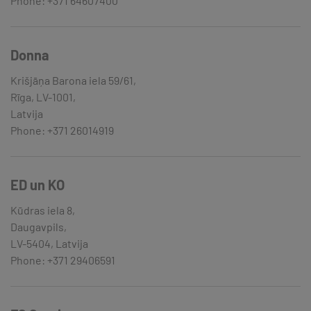
Phone: +371 64607400
Donna
Krišjāņa Barona iela 59/61,
Rīga, LV-1001,
Latvija
Phone: +371 26014919
ED un KO
Kūdras iela 8,
Daugavpils,
LV-5404, Latvija
Phone: +371 29406591