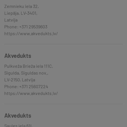
Zemnieku iela 32,
Liepāja, LV-3401,
Latvija
Phone: +371 29539603
https://www.akvedukts.lv/
Akvedukts
Pulkveža Brieža iela 111C,
Sigulda, Siguldas nov.,
LV-2150, Latvija
Phone: +371 25607224
https://www.akvedukts.lv/
Akvedukts
Saules iela 61I,