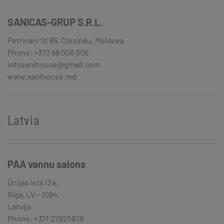
SANICAS-GRUP S.R.L.
Petricani St 86, Chișinău, Moldova
Phone: +373 68 008 006
infosanihouse@gmail.com
www.sanihouse.md
Latvia
PAA vannu salons
Ūnijas iela 12a,
Rīga, LV – 1084,
Latvija
Phone: +371 27825878