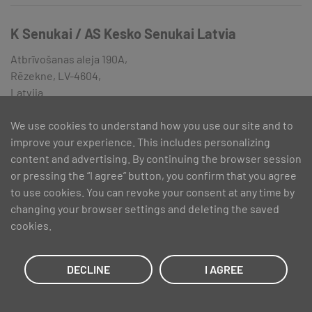
K Senukai / AS Kesko Senukai Latvia
Atbrīvošanas aleja 190A,
Rēzekne, LV-4604,
Latvija
We use cookies to understand how you use our site and to
improve your experience. This includes personalizing
K Senukai / AS Kesko Senukai Latvia
content and advertising. By continuing the browser session
Maskavas iela 418A,
or pressing the “I agree” button, you confirm that you agree
Rīga, LV-1063,
to use cookies. You can revoke your consent at any time by
Latvija
changing your browser settings and deleting the saved
Phone: +371 66778876
cookies.
DECLINE
I AGREE
K Senukai / AS Kesko Senukai Latvia
Kurzemes iela 46,