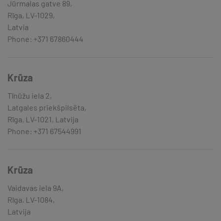
Jūrmalas gatve 89,
Rīga, LV-1029,
Latvia
Phone: +371 67860444
Krūza
Tīnūžu iela 2,
Latgales priekšpilsēta,
Rīga, LV-1021, Latvija
Phone: +371 67544991
Krūza
Vaidavas iela 9A,
Rīga, LV-1084,
Latvija