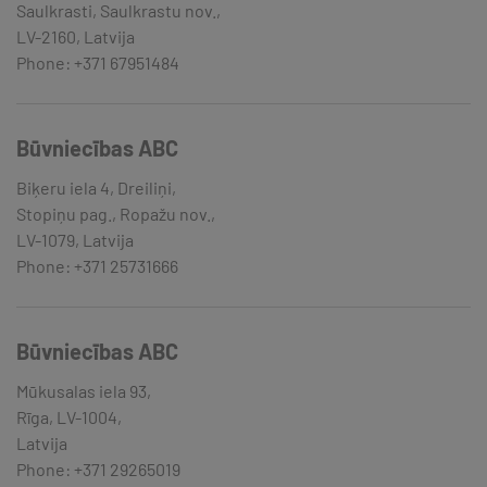
Saulkrasti, Saulkrastu nov.,
LV-2160, Latvija
Phone: +371 67951484
Būvniecības ABC
Biķeru iela 4, Dreiliņi,
Stopiņu pag., Ropažu nov.,
LV-1079, Latvija
Phone: +371 25731666
Būvniecības ABC
Mūkusalas iela 93,
Rīga, LV-1004,
Latvija
Phone: +371 29265019