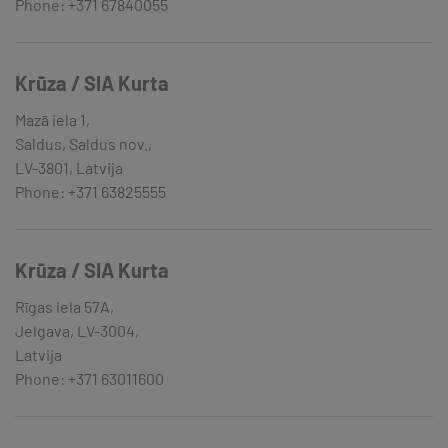
Phone: +371 67840055
Krūza / SIA Kurta
Mazā iela 1,
Saldus, Saldus nov.,
LV-3801, Latvija
Phone: +371 63825555
Krūza / SIA Kurta
Rīgas iela 57A,
Jelgava, LV-3004,
Latvija
Phone: +371 63011600