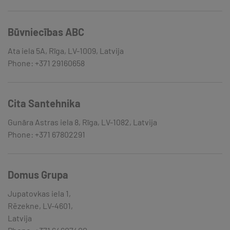
Būvniecības ABC
Ata iela 5A, Rīga, LV-1009, Latvija
Phone: +371 29160658
Cita Santehnika
Gunāra Astras iela 8, Rīga, LV-1082, Latvija
Phone: +371 67802291
Domus Grupa
Jupatovkas iela 1,
Rēzekne, LV-4601,
Latvija