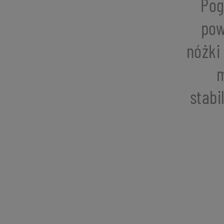
Pog
pow
nóżki
m
stabi