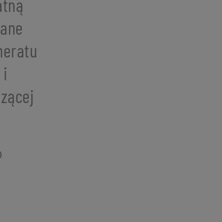
atną
wane
meratu
 i
czącej
)