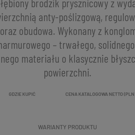
łębiony brodzik prysznicowy z wyd
ierzchnią anty-poślizgową, regulo
 oraz obudowa. Wykonany z konglo
armurowego – trwałego, solidnego
lnego materiału o klasycznie błysz
powierzchni.
GDZIE KUPIĆ
CENA KATALOGOWA NETTO (PLN
WARIANTY PRODUKTU