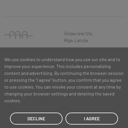
Ūnijas iela 12a,
Rīga, Latvija
We use cookies to understand how you use our site and to
improve your experience. This includes personalizing
content and advertising. By continuing the browser session
or pressing the “I agree” button, you confirm that you agree
to use cookies. You can revoke your consent at any time by
changing your browser settings and deleting the saved
cookies.
SIA PAA 2024. gadā 5. februārī ir noslēdzis līgumu Nr. 17.1-1-L-
2024/30 ar Latvijas Investīciju un attīstības aģentūru par atbalsta
saņemšanu pasākuma “Atbalsts MVU inovatīvas uzņēmējdarbības
DECLINE
I AGREE
attīstībai”, ko līdzfinansē Eiropas Reģionālās attīstības fonds.