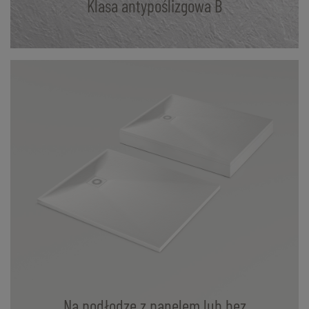
Klasa antypoślizgowa B
Na podłodze z panelem lub bez