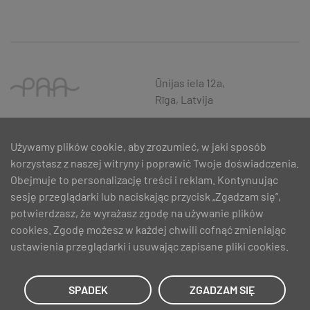
Ūnijas iela 12a,
Rīga, Latvija
Używamy plików cookie, aby zrozumieć, w jaki sposób
korzystasz z naszej witryny i poprawić Twoje doświadczenia.
Obejmuje to personalizację treści i reklam. Kontynuując
sesję przeglądarki lub naciskając przycisk „Zgadzam się”,
potwierdzasz, że wyrażasz zgodę na używanie plików
cookies. Zgodę możesz w każdej chwili cofnąć zmieniając
ustawienia przeglądarki i usuwając zapisane pliki cookies.
SIA PAA 2024. gadā 5. februārī ir noslēdzis līgumu Nr. 17.1-1-L-
2024/30 ar Latvijas Investīciju un attīstības aģentūru par atbalsta
saņemšanu pasākuma “Atbalsts MVU inovatīvas uzņēmējdarbības
SPADEK
ZGADZAM SIĘ
attīstībai”, ko līdzfinansē Eiropas Reģionālās attīstības fonds.