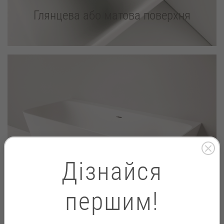
Глянцева або матова поверхня
Дізнайся
першим!