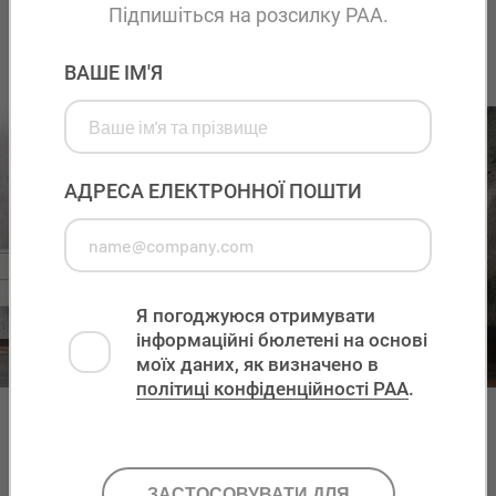
Підпишіться на розсилку PAA.
Прилягає до стіни
PHONE
ВАШЕ ІМ'Я
This field is for validation purposes and should be left
unchanged.
АДРЕСА ЕЛЕКТРОННОЇ ПОШТИ
Я погоджуюся отримувати
інформаційні бюлетені на основі
моїх даних, як визначено в
політиці конфіденційності PAA
.