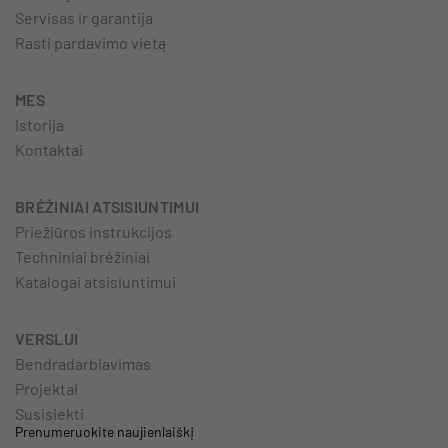
Servisas ir garantija
Rasti pardavimo vietą
MES
Istorija
Kontaktai
BRĖŽINIAI ATSISIUNTIMUI
Priežiūros instrukcijos
Techniniai brėžiniai
Katalogai atsisiuntimui
VERSLUI
Bendradarbiavimas
Projektai
Susisiekti
Prenumeruokite naujienlaiškį