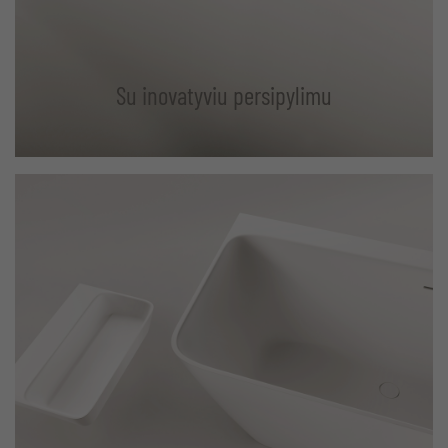
Su inovatyviu persipylimu