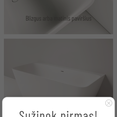
Blizgus arba matinis paviršius
Sužinok pirmas!