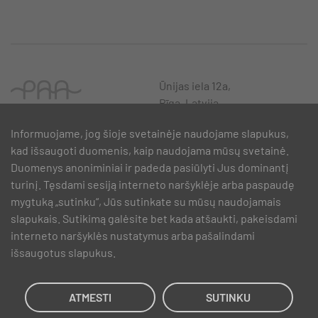
Ūnijas iela 12a,
Rīga, Latvija
Informuojame, jog šioje svetainėje naudojame slapukus,
kad išsaugoti duomenis, kaip naudojama mūsų svetainė.
Duomenys anoniminiai ir padeda pasiūlyti Jus dominantį
turinį. Tęsdami sesiją interneto naršyklėje arba paspaudę
mygtuką „sutinku“, Jūs sutinkate su mūsų naudojamais
slapukais. Sutikimą galėsite bet kada atšaukti, pakeisdami
interneto naršyklės nustatymus arba pašalindami
išsaugotus slapukus.
SIA PAA 2024. gadā 5. februārī ir noslēdzis līgumu Nr. 17.1-1-L-
2024/30 ar Latvijas Investīciju un attīstības aģentūru par atbalsta
saņemšanu pasākuma “Atbalsts MVU inovatīvas uzņēmējdarbības
ATMESTI
SUTINKU
attīstībai”, ko līdzfinansē Eiropas Reģionālās attīstības fonds.