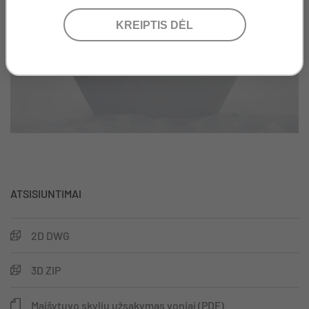
Play
ATSISIUNTIMAI
2D DWG
3D ZIP
Maišytuvo skylių užsakymas voniai (PDF)