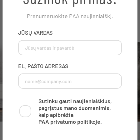
Prenumeruokite PAA naujienlaiškį.
Glaudžiama prie sienos
X/TWITTER
JŪSŲ VARDAS
This field is for validation purposes and should be left
unchanged.
EL. PAŠTO ADRESAS
Sutinku gauti naujienlaiškius,
pagrįstus mano duomenimis,
kaip apibrėžta
PAA privatumo politikoje
.