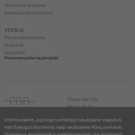
Techniniai brėžiniai
Katalogai atsisiuntimui
VERSLUI
Bendradarbiavimas
Projektai
Susisiekti
Prenumeruokite naujienlaiškį
Ūnijas iela 12a,
Rīga, Latvija
Informuojame, jog šioje svetainėje naudojame slapukus,
kad išsaugoti duomenis, kaip naudojama mūsų svetainė.
Duomenys anoniminiai ir padeda pasiūlyti Jus dominantį