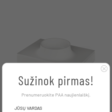
Sužinok pirmas!
Prenumeruokite PAA naujienlaiškį.
NAME
JŪSŲ VARDAS