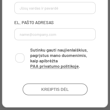
This field is for validation purposes and should be left
unchanged.
EL. PAŠTO ADRESAS
Sutinku gauti naujienlaiškius,
pagrįstus mano duomenimis,
kaip apibrėžta
PAA privatumo politikoje
.