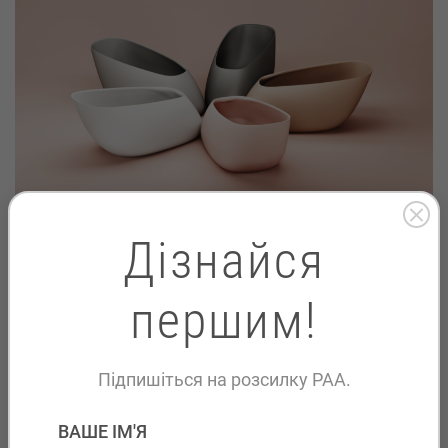
Дізнайся
першим!
Підпишіться на розсилку PAA.
FACEBOOK
ВАШЕ ІМ'Я