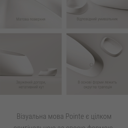
Візуальна мова Pointe є цілком