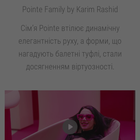
Pointe Family by Karim Rashid
Сiм’я Pointe втілює динамічну
елегантність руху, а форми, що
нагадують балетні туфлі, стали
досягненням віртуозності.
Play