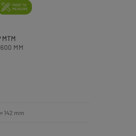
P MTM
-600
MM
 = 142 mm