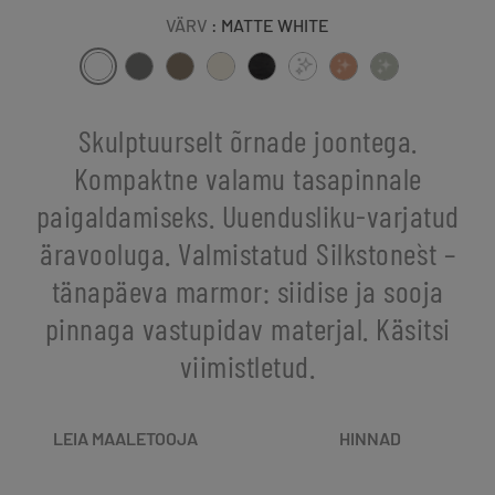
VÄRV
: MATTE WHITE
Skulptuurselt õrnade joontega.
Kompaktne valamu tasapinnale
paigaldamiseks. Uuendusliku-varjatud
äravooluga. Valmistatud Silkstone`st –
tänapäeva marmor: siidise ja sooja
pinnaga vastupidav materjal. Käsitsi
viimistletud.
LEIA MAALETOOJA
HINNAD