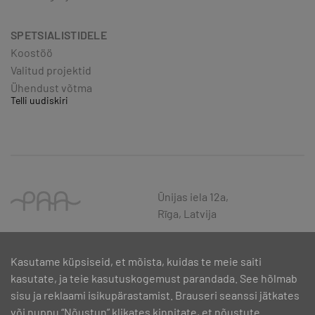
SPETSIALISTIDELE
Koostöö
Valitud projektid
Ühendust võtma
Telli uudiskiri
Ūnijas iela 12a,
Rīga, Latvija
Kasutame küpsiseid, et mõista, kuidas te meie saiti
kasutate, ja teie kasutuskogemust parandada. See hõlmab
sisu ja reklaami isikupärastamist. Brauseri seanssi jätkates
või nuppu “Nõustun” klikates kinnitate, et nõustute