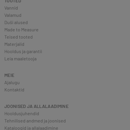
TOOTED
Vannid
Valamud
Duši alused
Made to Measure
Teised tooted
Materjalid
Hooldus ja garantii
Leia maaletooja
MEIE
Ajalugu
Kontaktid
JOONISED JA ALLALAADIMINE
Hooldusjuhendid
Tehnilised andmed ja joonised
Kataloogid ja allalaadimine