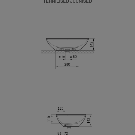
TEHNILISED JOONISED