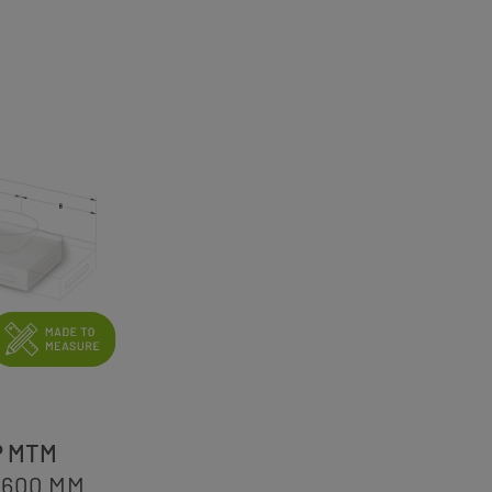
P MTM
-600
MM