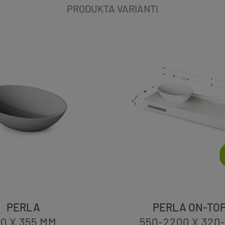
PRODUKTA VARIANTI
PERLA
PERLA ON-TO
10 X 355
MM
550-2200 X 320