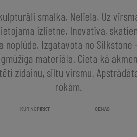
kulpturāli smalka. Neliela. Uz virsm
ietojama izlietne. Inovatīva, skati
a noplūde. Izgatavota no Silkstone 
ilgmūžīga materiāla. Cieta kā akmen
ēti zīdainu, siltu virsmu. Apstrādāt
rokām.
KUR NOPIRKT
CENAS