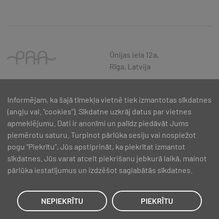
Ūnijas iela 12a,
Rīga, Latvija
Informējam, ka šajā tīmekļa vietnē tiek izmantotas sīkdatnes
(angļu val. “cookies”). Sīkdatne uzkrāj datus par vietnes
apmeklējumu. Dati ir anonīmi un palīdz piedāvāt Jums
piemērotu saturu. Turpinot pārlūka sesiju vai nospiežot
pogu “Piekrītu”, Jūs apstiprināt, ka piekrītat izmantot
sīkdatnes. Jūs varat atcelt piekrišanu jebkurā laikā, mainot
pārlūka iestatījumus un izdzēšot saglabātās sīkdatnes.
SIA PAA 2024. gadā 5. februārī ir noslēdzis līgumu Nr. 17.1-1-L-
2024/30 ar Latvijas Investīciju un attīstības aģentūru par atbalsta
saņemšanu pasākuma “Atbalsts MVU inovatīvas uzņēmējdarbības
NEPIEKRĪTU
PIEKRĪTU
attīstībai”, ko līdzfinansē Eiropas Reģionālās attīstības fonds.