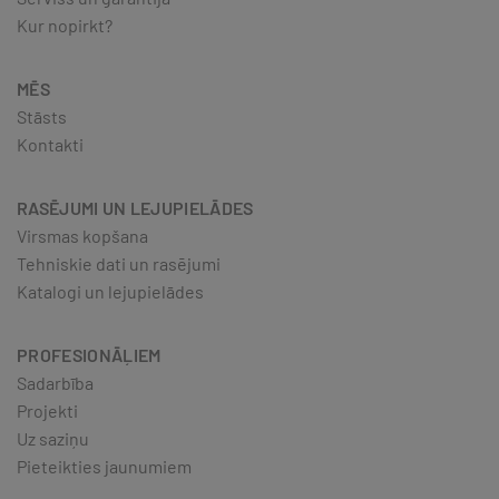
Kur nopirkt?
MĒS
Stāsts
Kontakti
RASĒJUMI UN LEJUPIELĀDES
Virsmas kopšana
Tehniskie dati un rasējumi
Katalogi un lejupielādes
PROFESIONĀĻIEM
Sadarbība
Projekti
Uz saziņu
Pieteikties jaunumiem