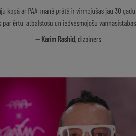
dīju kopā ar PAA, manā prātā ir virmojušas jau 30 gadu
s par ērtu, atbalstošu un iedvesmojošu vannasistabas 
— Karim Rashid
, dizainers