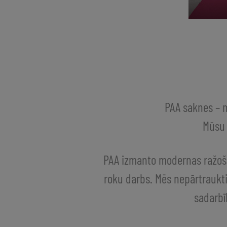
PAA saknes – m
Mūsu 
PAA izmanto modernas ražoša
roku darbs. Mēs nepārtraukti
sadarbī