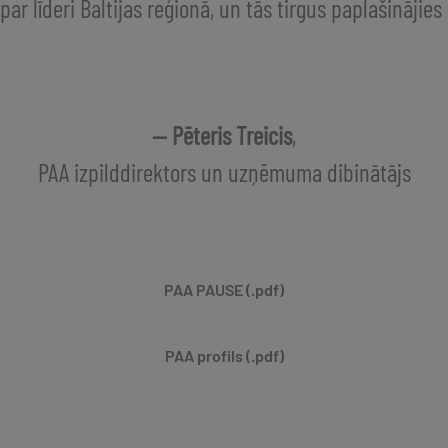
par līderi Baltijas reģionā, un tās tirgus paplašinājies 
— Pēteris Treicis
,
PAA izpilddirektors un uzņēmuma dibinātājs
PAA PAUSE (.pdf)
PAA profils (.pdf)