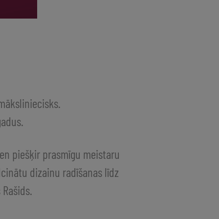
māksliniecisks.
gadus.
en piešķir prasmīgu meistaru
cinātu dizainu radīšanas līdz
 Rašids.