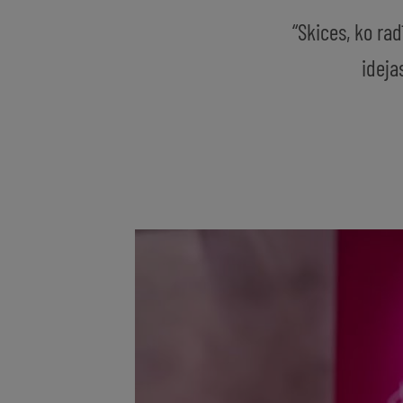
“Skices, ko ra
ideja