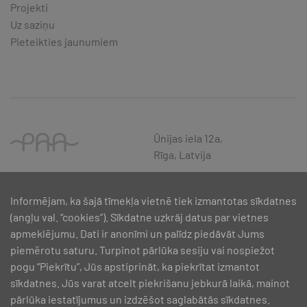
Projekti
Uz saziņu
Pieteikties jaunumiem
Ūnijas iela 12a,
Rīga, Latvija
Informējam, ka šajā tīmekļa vietnē tiek izmantotas sīkdatnes
(angļu val. “cookies”). Sīkdatne uzkrāj datus par vietnes
apmeklējumu. Dati ir anonīmi un palīdz piedāvāt Jums
piemērotu saturu. Turpinot pārlūka sesiju vai nospiežot
pogu “Piekrītu”, Jūs apstiprināt, ka piekrītat izmantot
sīkdatnes. Jūs varat atcelt piekrišanu jebkurā laikā, mainot
pārlūka iestatījumus un izdzēšot saglabātās sīkdatnes.