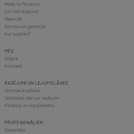
Made to Measure
Citi izstrādājumi
Materiāli
Serviss un garantija
Kur nopirkt?
MĒS
Stāsts
Kontakti
RASĒJUMI UN LEJUPIELĀDES
Virsmas kopšana
Tehniskie dati un rasējumi
Katalogi un lejupielādes
PROFESIONĀĻIEM
Sadarbība