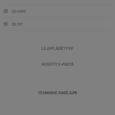
2D DWG
3D ZIP
LEJUPLĀDĒT PDF
NOSŪTĪT E-PASTĀ
TEHNISKIE RASĒJUMI