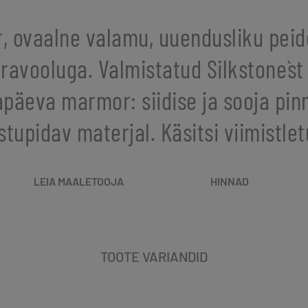
, ovaalne valamu, uuendusliku pei
ravooluga. Valmistatud Silkstone`st
apäeva marmor: siidise ja sooja pin
stupidav materjal. Käsitsi viimistlet
LEIA MAALETOOJA
HINNAD
TOOTE VARIANDID