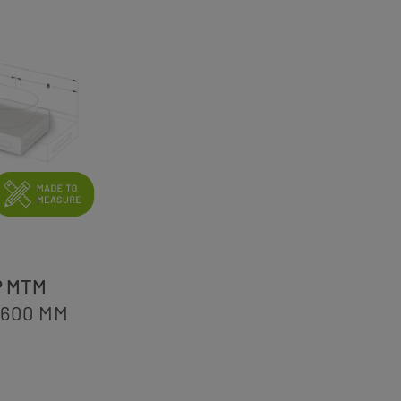
P MTM
-600
MM