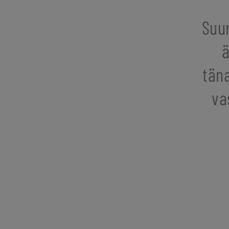
Suur
ä
tän
va