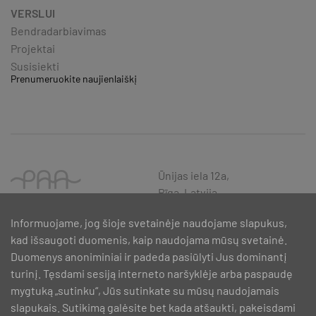
VERSLUI
Bendradarbiavimas
Projektai
Susisiekti
Prenumeruokite naujienlaiškį
Ūnijas iela 12a,
Rīga, Latvija
Informuojame, jog šioje svetainėje naudojame slapukus,
kad išsaugoti duomenis, kaip naudojama mūsų svetainė.
Duomenys anoniminiai ir padeda pasiūlyti Jus dominantį
turinį. Tęsdami sesiją interneto naršyklėje arba paspaudę
mygtuką „sutinku“, Jūs sutinkate su mūsų naudojamais
slapukais. Sutikimą galėsite bet kada atšaukti, pakeisdami