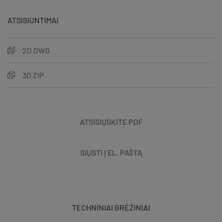
ATSISIUNTIMAI
2D DWG
3D ZIP
ATSISIŲSKITE PDF
SIŲSTI Į EL. PAŠTĄ
TECHNINIAI BRĖŽINIAI