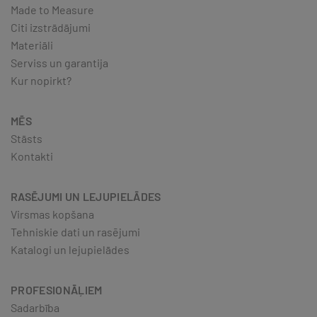
Made to Measure
Citi izstrādājumi
Materiāli
Serviss un garantija
Kur nopirkt?
MĒS
Stāsts
Kontakti
RASĒJUMI UN LEJUPIELĀDES
Virsmas kopšana
Tehniskie dati un rasējumi
Katalogi un lejupielādes
PROFESIONĀĻIEM
Sadarbība