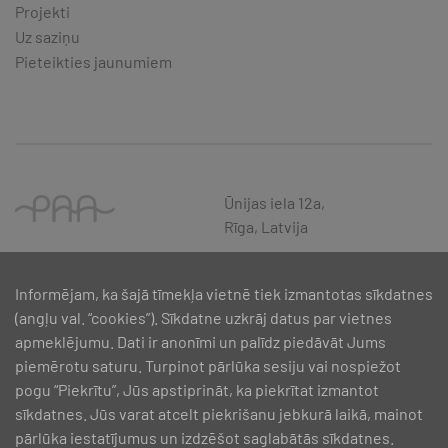
Projekti
Uz saziņu
Pieteikties jaunumiem
Ūnijas iela 12a,
Rīga, Latvija
Informējam, ka šajā tīmekļa vietnē tiek izmantotas sīkdatnes
(angļu val. “cookies”). Sīkdatne uzkrāj datus par vietnes
apmeklējumu. Dati ir anonīmi un palīdz piedāvāt Jums
piemērotu saturu. Turpinot pārlūka sesiju vai nospiežot
pogu “Piekrītu”, Jūs apstiprināt, ka piekrītat izmantot
sīkdatnes. Jūs varat atcelt piekrišanu jebkurā laikā, mainot
pārlūka iestatījumus un izdzēšot saglabātās sīkdatnes.