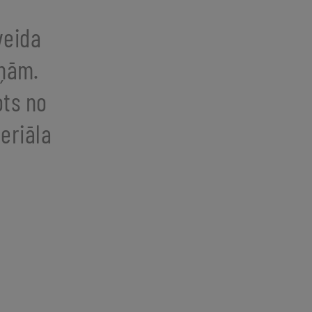
veida
iņām.
ots no
eriāla