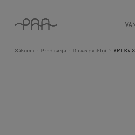
VA
Sākums
Produkcija
Dušas paliktņi
ART KV 8