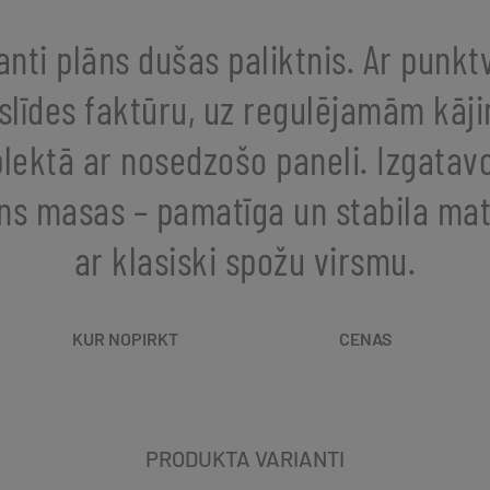
anti plāns dušas paliktnis. Ar punkt
slīdes faktūru, uz regulējamām kāj
ektā ar nosedzošo paneli. Izgatav
s masas – pamatīga un stabila mat
ar klasiski spožu virsmu.
KUR NOPIRKT
CENAS
PRODUKTA VARIANTI