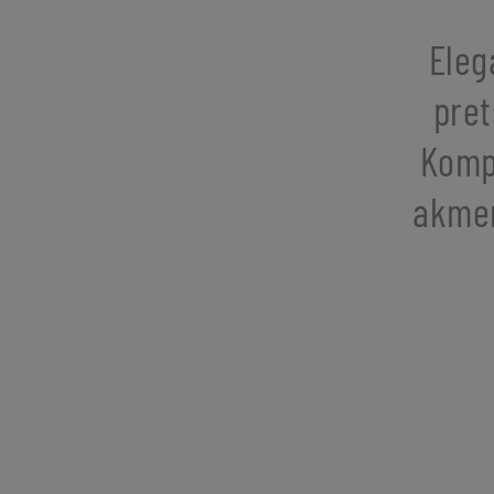
Eleg
pret
Kompl
akmen