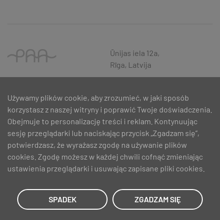
Ūnijas iela 12a,
Rīga, Latvija
Używamy plików cookie, aby zrozumieć, w jaki sposób
korzystasz z naszej witryny i poprawić Twoje doświadczenia.
Obejmuje to personalizację treści i reklam. Kontynuując
sesję przeglądarki lub naciskając przycisk „Zgadzam się”,
potwierdzasz, że wyrażasz zgodę na używanie plików
cookies. Zgodę możesz w każdej chwili cofnąć zmieniając
ustawienia przeglądarki i usuwając zapisane pliki cookies.
SIA PAA 2024. gadā 5. februārī ir noslēdzis līgumu Nr. 17.1-1-L-
2024/30 ar Latvijas Investīciju un attīstības aģentūru par atbalsta
saņemšanu pasākuma “Atbalsts MVU inovatīvas uzņēmējdarbības
SPADEK
ZGADZAM SIĘ
attīstībai”, ko līdzfinansē Eiropas Reģionālās attīstības fonds.