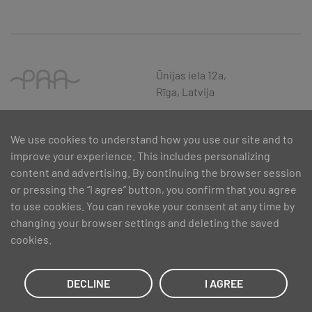
Ūnijas iela 12a,
Rīga, Latvija
We use cookies to understand how you use our site and to
improve your experience. This includes personalizing
content and advertising. By continuing the browser session
or pressing the “I agree” button, you confirm that you agree
to use cookies. You can revoke your consent at any time by
changing your browser settings and deleting the saved
cookies.
SIA PAA 2024. gadā 5. februārī ir noslēdzis līgumu Nr. 17.1-1-L-
2024/30 ar Latvijas Investīciju un attīstības aģentūru par atbalsta
saņemšanu pasākuma “Atbalsts MVU inovatīvas uzņēmējdarbības
DECLINE
I AGREE
attīstībai”, ko līdzfinansē Eiropas Reģionālās attīstības fonds.