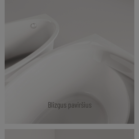
Blizgus paviršius