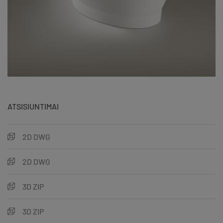
ATSISIUNTIMAI
2D DWG
2D DWG
3D ZIP
3D ZIP