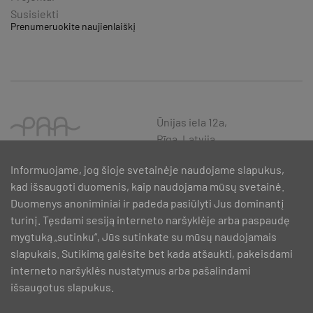
Susisiekti
Prenumeruokite naujienlaiškį
Ūnijas iela 12a,
Rīga, Latvija
Informuojame, jog šioje svetainėje naudojame slapukus,
kad išsaugoti duomenis, kaip naudojama mūsų svetainė.
Duomenys anoniminiai ir padeda pasiūlyti Jus dominantį
turinį. Tęsdami sesiją interneto naršyklėje arba paspaudę
mygtuką „sutinku“, Jūs sutinkate su mūsų naudojamais
slapukais. Sutikimą galėsite bet kada atšaukti, pakeisdami
interneto naršyklės nustatymus arba pašalindami
išsaugotus slapukus.
SIA PAA 2024. gadā 5. februārī ir noslēdzis līgumu Nr. 17.1-1-L-
2024/30 ar Latvijas Investīciju un attīstības aģentūru par atbalsta