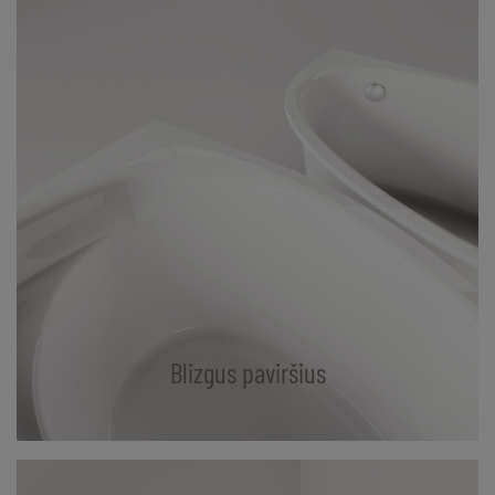
Blizgus paviršius