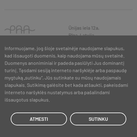
Ūnijas iela 12a,
Rīga, Latvija
Informuojame, jog šioje svetainėje naudojame slapukus,
kad išsaugoti duomenis, kaip naudojama mūsų svetainė.
Duomenys anoniminiai ir padeda pasiūlyti Jus dominantį
turinį. Tęsdami sesiją interneto naršyklėje arba paspaudę
mygtuką „sutinku“, Jūs sutinkate su mūsų naudojamais
slapukais. Sutikimą galėsite bet kada atšaukti, pakeisdami
interneto naršyklės nustatymus arba pašalindami
išsaugotus slapukus.
SIA PAA 2024. gadā 5. februārī ir noslēdzis līgumu Nr. 17.1-1-L-
2024/30 ar Latvijas Investīciju un attīstības aģentūru par atbalsta
saņemšanu pasākuma “Atbalsts MVU inovatīvas uzņēmējdarbības
ATMESTI
SUTINKU
attīstībai”, ko līdzfinansē Eiropas Reģionālās attīstības fonds.