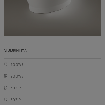
ATSISIUNTIMAI
2D DWG
2D DWG
3D ZIP
3D ZIP