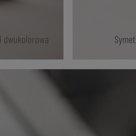
 i dwukolorowa
Symet