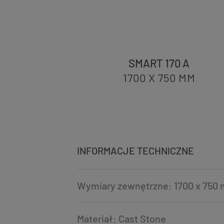
70
SMART 170 A
0
MM
1700 X 750
MM
INFORMACJE TECHNICZNE
Wymiary zewnętrzne: 1700 x 750
Materiał: Cast Stone