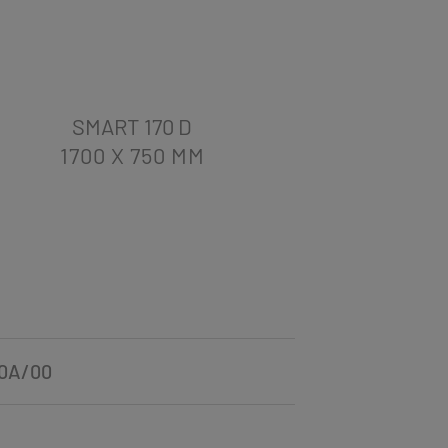
SMART 170 D
S
1700 X 750
MM
170
70A/00