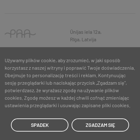
Ūnijas iela 12a,
Rīga, Latvija
Używamy plików cookie, aby zrozumieć, w jaki sposób
korzystasz z naszej witryny i poprawić Twoje doświadczenia.
Obejmuje to personalizację treści i reklam. Kontynuując
sesję przeglądarki lub naciskając przycisk „Zgadzam się”,
potwierdzasz, że wyrażasz zgodę na używanie plików
cookies. Zgodę możesz w każdej chwili cofnąć zmieniając
ustawienia przeglądarki i usuwając zapisane pliki cookies.
SIA PAA 2024. gadā 5. februārī ir noslēdzis līgumu Nr. 17.1-1-L-
2024/30 ar Latvijas Investīciju un attīstības aģentūru par atbalsta
saņemšanu pasākuma “Atbalsts MVU inovatīvas uzņēmējdarbības
SPADEK
ZGADZAM SIĘ
attīstībai”, ko līdzfinansē Eiropas Reģionālās attīstības fonds.