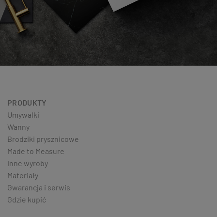
PRODUKTY
Umywalki
Wanny
Brodziki prysznicowe
Made to Measure
Inne wyroby
Materiały
Gwarancja i serwis
Gdzie kupić