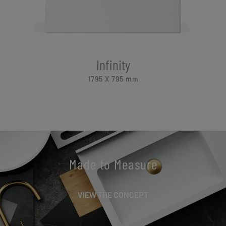
Infinity
1795 X 795
mm
Made to Measure
VIEW THE CONCEPT