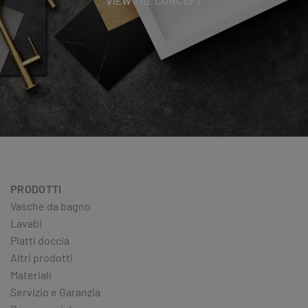
VIEW THE CONCEPT
PRODOTTI
Vasche da bagno
Lavabi
Piatti doccia
Altri prodotti
Materiali
Servizio e Garanzia