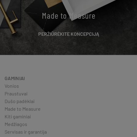
Made to Measure
PERŽIŪRĖKITE KONCEPCIJĄ
GAMINIAI
Vonios
Praustuvai
Dušo padėklai
Made to Measure
Kiti gaminiai
Medžiagos
Servisas ir garantija