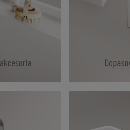
akcesoria
Dopaso