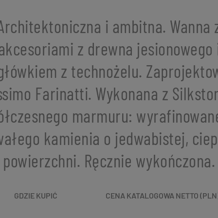
Architektoniczna i ambitna. Wanna 
akcesoriami z drewna jesionowego 
główkiem z technożelu. Zaprojekto
simo Farinatti. Wykonana z Silksto
ółczesnego marmuru: wyrafinowane
wałego kamienia o jedwabistej, ciep
powierzchni. Ręcznie wykończona.
GDZIE KUPIĆ
CENA KATALOGOWA NETTO (PLN