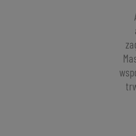
za
Mas
wsp
tr