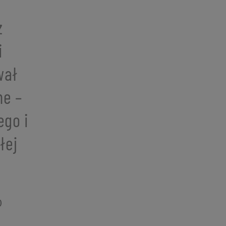
z
i
wał
ne –
go i
łej
)