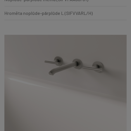
Hromēta noplūde-pārplūde L (SIFVVARL/H)