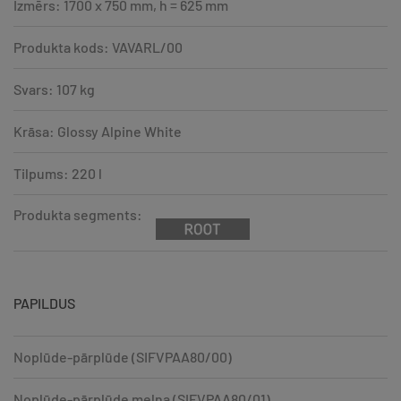
Izmērs: 1700 x 750 mm, h = 625 mm
Produkta kods: VAVARL/00
Svars: 107 kg
Krāsa: Glossy Alpine White
Tilpums: 220 l
Produkta segments:
PAPILDUS
Noplūde-pārplūde (SIFVPAA80/00)
Noplūde-pārplūde melna (SIFVPAA80/01)