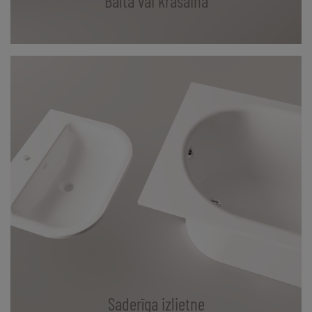
Balta vai krāsaina
Saderīga izlietne