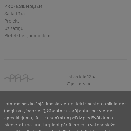
PROFESIONĀĻIEM
Sadarbība
Projekti
Uz saziņu
Pieteikties jaunumiem
Ūnijas iela 12a,
Rīga, Latvija
Informējam, ka šajā tīmekļa vietnē tiek izmantotas sīkdatnes
(angļu val. “cookies”). Sīkdatne uzkrāj datus par vietnes
apmeklējumu. Dati ir anonīmi un palīdz piedāvāt Jums
piemērotu saturu. Turpinot pārlūka sesiju vai nospiežot