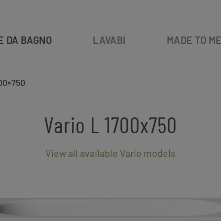
E DA BAGNO
LAVABI
MADE TO M
700×750
Vario L 1700x750
View all available Vario models