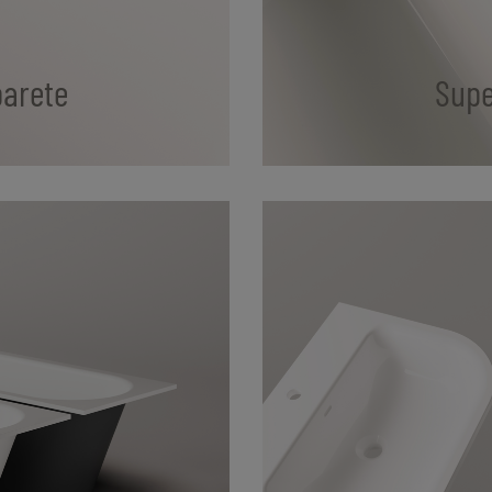
parete
Supe