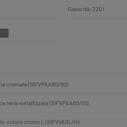
Capacità: 220 l
tica cromata (SIFVPAA80/00)
ica nera metallizzata (SIFVPAA80/01)
llo, colore cromo L (SIFVVARL/H)