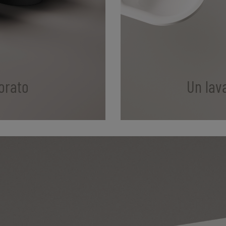
orato
Un lav