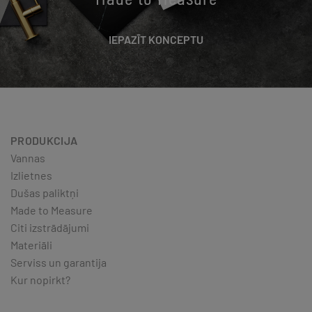
IEPAZĪT KONCEPTU
PRODUKCIJA
Vannas
Izlietnes
Dušas paliktņi
Made to Measure
Citi izstrādājumi
Materiāli
Serviss un garantija
Kur nopirkt?