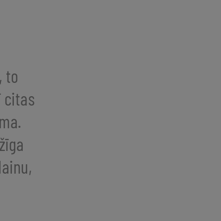
, to
 citas
uma.
žīga
dainu,