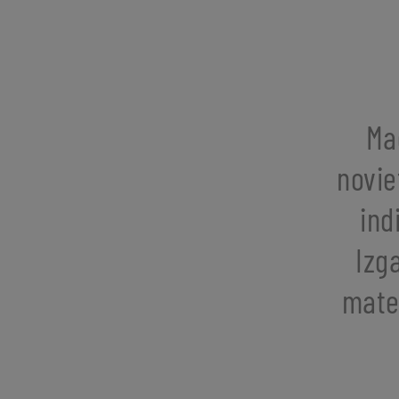
Mad
novie
ind
Izg
mater