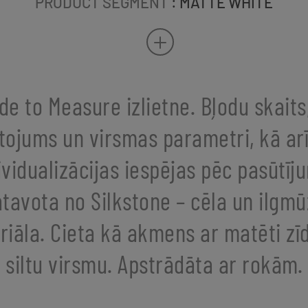
PRODUCT SEGMENT
: MATTE WHITE
e to Measure izlietne. Bļodu skaits
tojums un virsmas parametri, kā arī
ividualizācijas iespējas pēc pasūtīj
atavota no Silkstone – cēla un ilgmū
iāla. Cieta kā akmens ar matēti zī
siltu virsmu. Apstrādāta ar rokām.