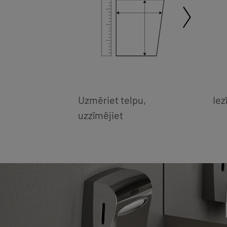
Uzmēriet telpu,
Iez
uzzīmējiet