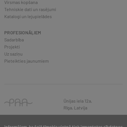
Virsmas kopšana
Tehniskie dati un rasējumi
Katalogi un lejupielādes
PROFESIONĀĻIEM
Sadarbība
Projekti
Uz saziņu
Pieteikties jaunumiem
Ūnijas iela 12a,
Rīga, Latvija
Informējam, ka šajā tīmekļa vietnē tiek izmantotas sīkdatnes