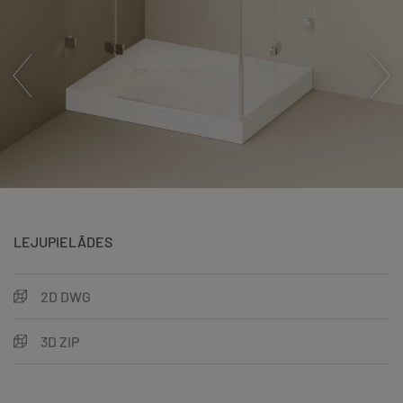
LEJUPIELĀDES
2D DWG
3D ZIP