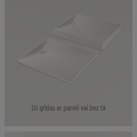
Uz grīdas ar paneli vai bez tā