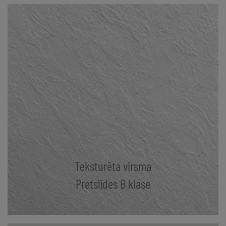
Teksturēta virsma
Pretslīdes B klase