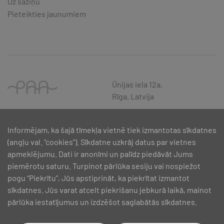
Uz saziņu
Pieteikties jaunumiem
Ūnijas iela 12a,
Rīga, Latvija
Informējam, ka šajā tīmekļa vietnē tiek izmantotas sīkdatnes
(angļu val. “cookies”). Sīkdatne uzkrāj datus par vietnes
apmeklējumu. Dati ir anonīmi un palīdz piedāvāt Jums
piemērotu saturu. Turpinot pārlūka sesiju vai nospiežot
pogu “Piekrītu”, Jūs apstiprināt, ka piekrītat izmantot
sīkdatnes. Jūs varat atcelt piekrišanu jebkurā laikā, mainot
pārlūka iestatījumus un izdzēšot saglabātās sīkdatnes.
SIA PAA 2024. gadā 5. februārī ir noslēdzis līgumu Nr. 17.1-1-L-
2024/30 ar Latvijas Investīciju un attīstības aģentūru par atbalsta