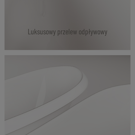
Luksusowy przelew odpływowy