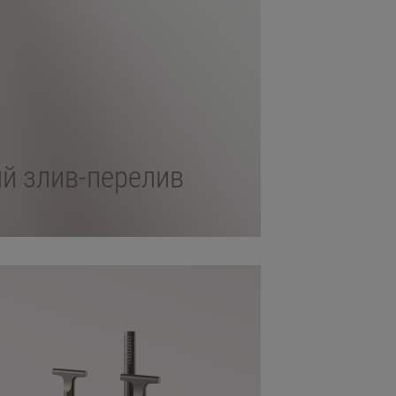
й злив-перелив