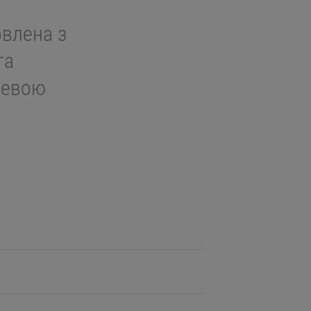
овлена з
та
цевою