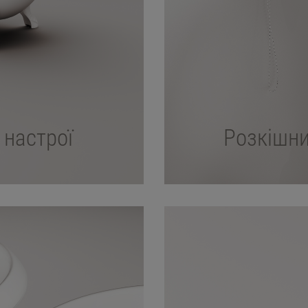
 настрої
Розкішни