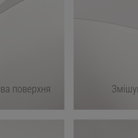
ова поверхня
Змішув