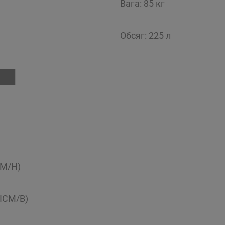
Вага: 85 кг
Обсяг: 225 л
CM/H)
VICM/B)