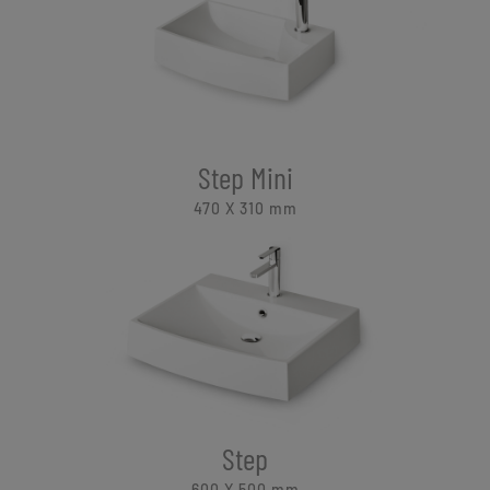
Step Mini
470 X 310
mm
Step
600 X 500
mm