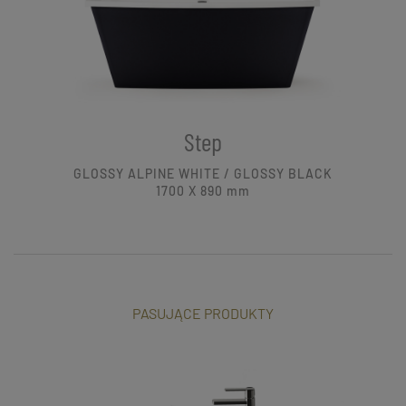
Step
GLOSSY ALPINE WHITE / GLOSSY BLACK
1700 X 890
mm
PASUJĄCE PRODUKTY