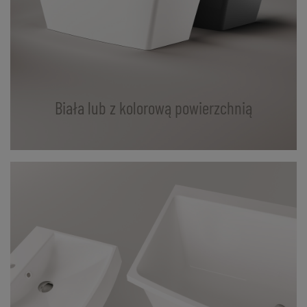
Biała lub z kolorową powierzchnią