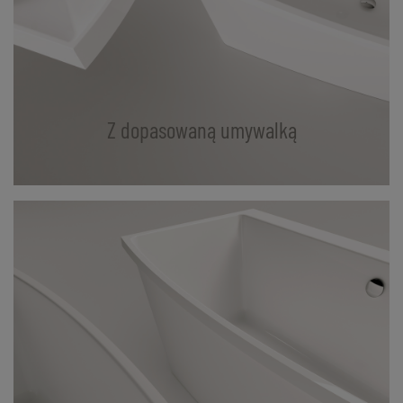
Z dopasowaną umywalką