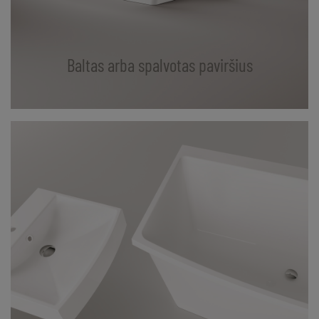
Baltas arba spalvotas paviršius