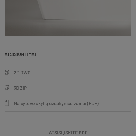
ATSISIUNTIMAI
2D DWG
3D ZIP
Maišytuvo skylių užsakymas voniai (PDF)
ATSISIŲSKITE PDF