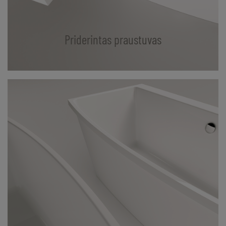
Priderintas praustuvas