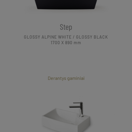
Step
GLOSSY ALPINE WHITE / GLOSSY BLACK
1700 X 890
mm
Derantys gaminiai