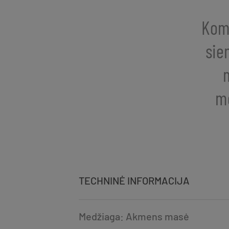
Kom
sie
m
me
TECHNINĖ INFORMACIJA
Medžiaga: Akmens masė