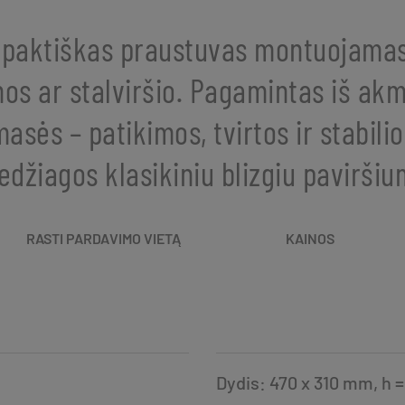
paktiškas praustuvas montuojamas
nos ar stalviršio. Pagamintas iš ak
asės – patikimos, tvirtos ir stabili
džiagos klasikiniu blizgiu paviršiu
RASTI PARDAVIMO VIETĄ
KAINOS
Dydis: 470 x 310 mm, h 