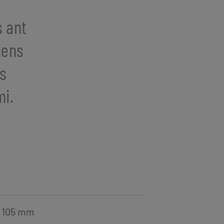
 ant
mens
os
mi.
= 105 mm