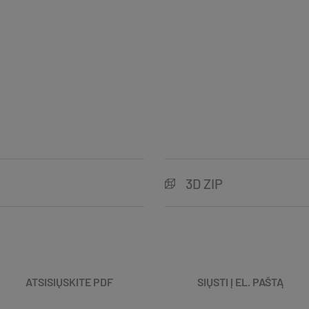
3D ZIP
ATSISIŲSKITE PDF
SIŲSTI Į EL. PAŠTĄ