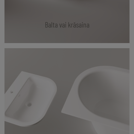
Balta vai krāsaina