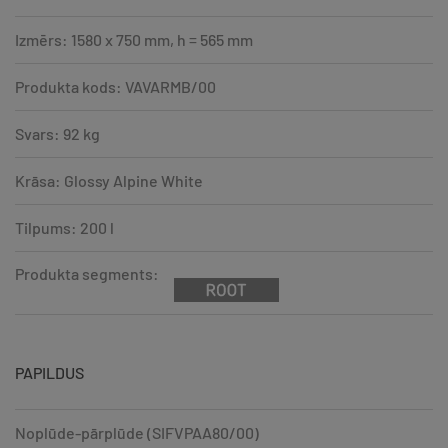
Izmērs: 1580 x 750 mm, h = 565 mm
Produkta kods: VAVARMB/00
Svars: 92 kg
Krāsa: Glossy Alpine White
Tilpums: 200 l
Produkta segments:
PAPILDUS
Noplūde-pārplūde (SIFVPAA80/00)