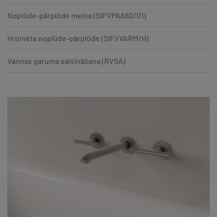
Noplūde-pārplūde melna (SIFVPAA80/01)
Hromēta noplūde-pārplūde (SIFVVARM/H)
Vannas garuma saīsināšana (RVSA)