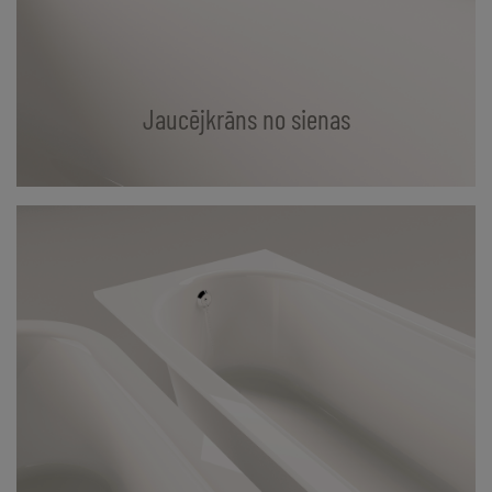
Jaucējkrāns no sienas