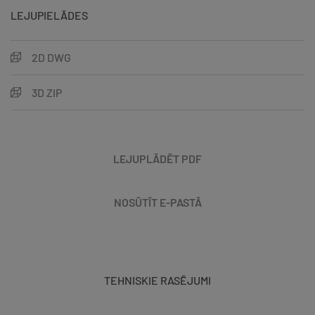
LEJUPIELĀDES
2D DWG
3D ZIP
LEJUPLĀDĒT PDF
NOSŪTĪT E-PASTĀ
TEHNISKIE RASĒJUMI