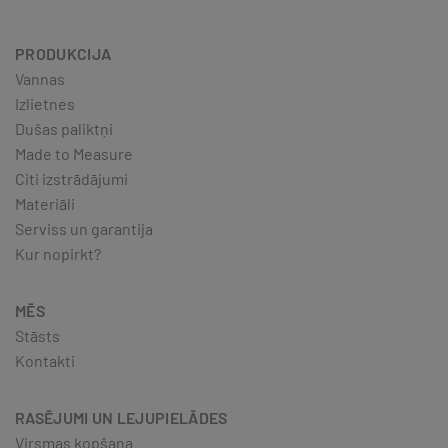
PRODUKCIJA
Vannas
Izlietnes
Dušas paliktņi
Made to Measure
Citi izstrādājumi
Materiāli
Serviss un garantija
Kur nopirkt?
MĒS
Stāsts
Kontakti
RASĒJUMI UN LEJUPIELĀDES
Virsmas kopšana