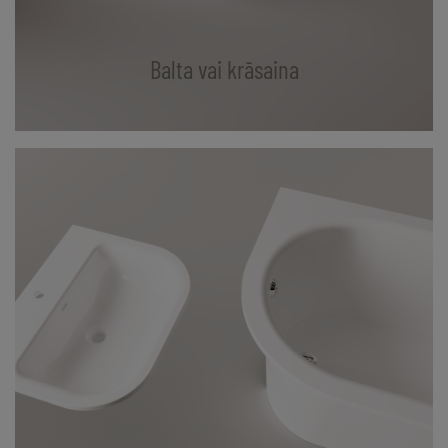
Balta vai krāsaina