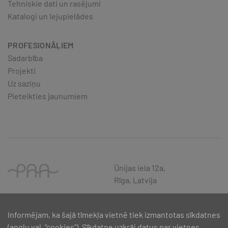
Tehniskie dati un rasējumi
Katalogi un lejupielādes
PROFESIONĀĻIEM
Sadarbība
Projekti
Uz saziņu
Pieteikties jaunumiem
Ūnijas iela 12a,
Rīga, Latvija
Informējam, ka šajā tīmekļa vietnē tiek izmantotas sīkdatnes
(angļu val. “cookies”). Sīkdatne uzkrāj datus par vietnes