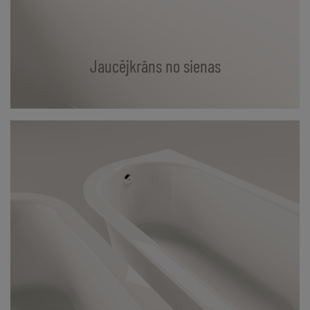
Jaucējkrāns no sienas