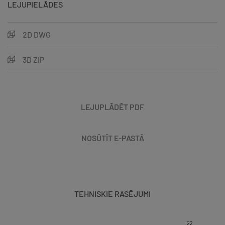
LEJUPIELĀDES
2D DWG
3D ZIP
LEJUPLĀDĒT PDF
NOSŪTĪT E-PASTĀ
TEHNISKIE RASĒJUMI