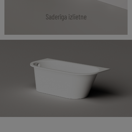
Saderīga izlietne