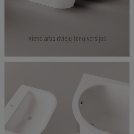
Vieno arba dviejų tonų versijos