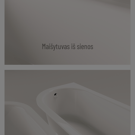
Maišytuvas iš sienos