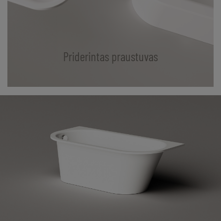
Priderintas praustuvas