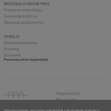
BRĖŽINIAI ATSISIUNTIMUI
Priežiūros instrukcijos
Techniniai brėžiniai
Katalogai atsisiuntimui
VERSLUI
Bendradarbiavimas
Projektai
Susisiekti
Prenumeruokite naujienlaiškį
Ūnijas iela 12a,
Rīga, Latvija
Informuojame, jog šioje svetainėje naudojame slapukus,