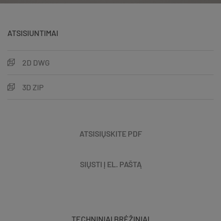
ATSISIUNTIMAI
2D DWG
3D ZIP
ATSISIŲSKITE PDF
SIŲSTI Į EL. PAŠTĄ
TECHNINIAI BRĖŽINIAI