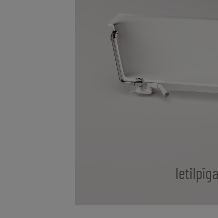
Ietilpīg