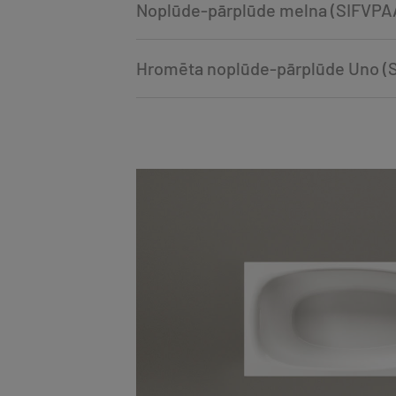
Noplūde-pārplūde melna (SIFVPA
Hromēta noplūde-pārplūde Uno (