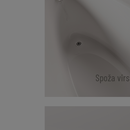
Spoža vir