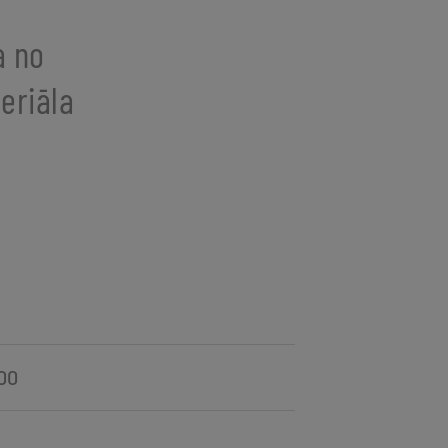
a no
eriāla
00