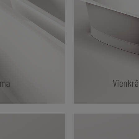
sma
Vienkrā