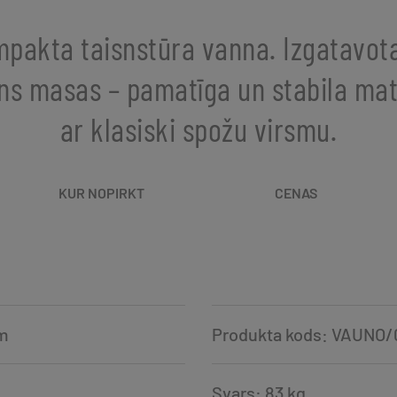
pakta taisnstūra vanna. Izgatavot
s masas – pamatīga un stabila mat
ar klasiski spožu virsmu.
KUR NOPIRKT
CENAS
mm
Produkta kods: VAUNO/
Svars: 83 kg