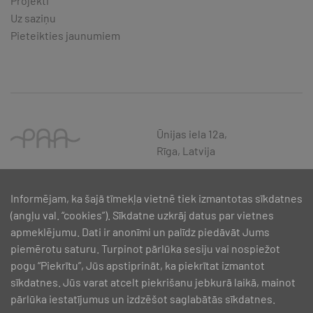
Projekti
Uz saziņu
Pieteikties jaunumiem
Ūnijas iela 12a,
Rīga, Latvija
Informējam, ka šajā tīmekļa vietnē tiek izmantotas sīkdatnes
(angļu val. “cookies”). Sīkdatne uzkrāj datus par vietnes
apmeklējumu. Dati ir anonīmi un palīdz piedāvāt Jums
piemērotu saturu. Turpinot pārlūka sesiju vai nospiežot
pogu “Piekrītu”, Jūs apstiprināt, ka piekrītat izmantot
sīkdatnes. Jūs varat atcelt piekrišanu jebkurā laikā, mainot
pārlūka iestatījumus un izdzēšot saglabātās sīkdatnes.
SIA PAA 2024. gadā 5. februārī ir noslēdzis līgumu Nr. 17.1-1-L-