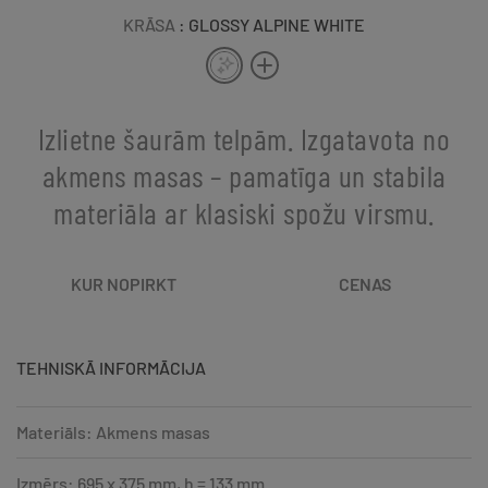
KRĀSA
: GLOSSY ALPINE WHITE
Izlietne šaurām telpām. Izgatavota no
akmens masas – pamatīga un stabila
materiāla ar klasiski spožu virsmu.
KUR NOPIRKT
CENAS
TEHNISKĀ INFORMĀCIJA
Materiāls: Akmens masas
Izmērs: 695 x 375 mm, h = 133 mm