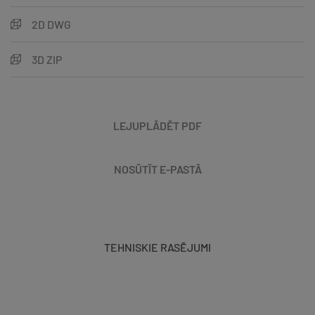
2D DWG
3D ZIP
LEJUPLĀDĒT PDF
NOSŪTĪT E-PASTĀ
TEHNISKIE RASĒJUMI