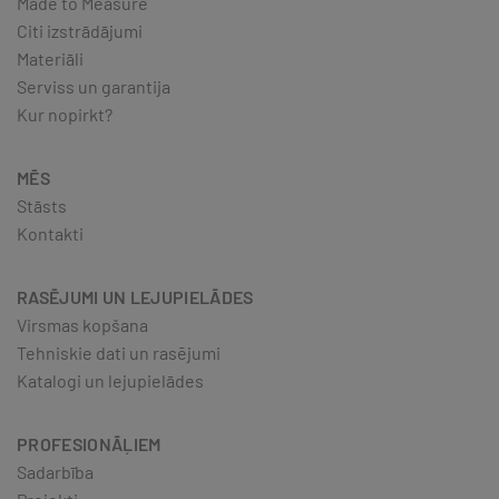
Made to Measure
Citi izstrādājumi
Materiāli
Serviss un garantija
Kur nopirkt?
MĒS
Stāsts
Kontakti
RASĒJUMI UN LEJUPIELĀDES
Virsmas kopšana
Tehniskie dati un rasējumi
Katalogi un lejupielādes
PROFESIONĀĻIEM
Sadarbība