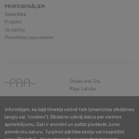
PROFESIONĀĻIEM
Sadarbība
Projekti
Uz saziņu
Pieteikties jaunumiem
Ūnijas iela 12a,
Rīga, Latvija
Informējam, ka šajā tīmekļa vietnē tiek izmantotas sīkdatnes
(angļu val. “cookies”). Sīkdatne uzkrāj datus par vietnes
apmeklējumu. Dati ir anonīmi un palīdz piedāvāt Jums
piemērotu saturu. Turpinot pārlūka sesiju vai nospiežot
pogu “Piekrītu”, Jūs apstiprināt, ka piekrītat izmantot