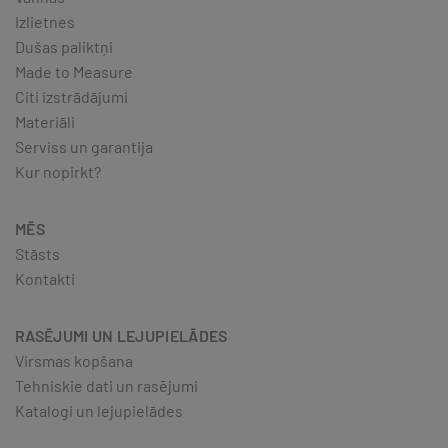
Izlietnes
Dušas paliktņi
Made to Measure
Citi izstrādājumi
Materiāli
Serviss un garantija
Kur nopirkt?
MĒS
Stāsts
Kontakti
RASĒJUMI UN LEJUPIELĀDES
Virsmas kopšana
Tehniskie dati un rasējumi
Katalogi un lejupielādes