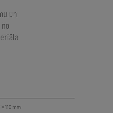
umu un
 no
eriāla
h = 110 mm