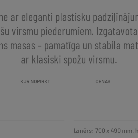
tne ar eleganti plastisku padziļināj
ašu virsmu piederumiem. Izgatavota
s masas – pamatīga un stabila mat
ar klasiski spožu virsmu.
KUR NOPIRKT
CENAS
Izmērs: 700 x 490 mm, 