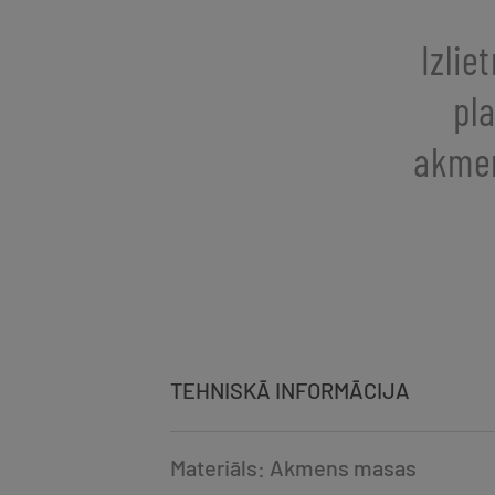
Izlie
pl
akmen
TEHNISKĀ INFORMĀCIJA
Materiāls: Akmens masas