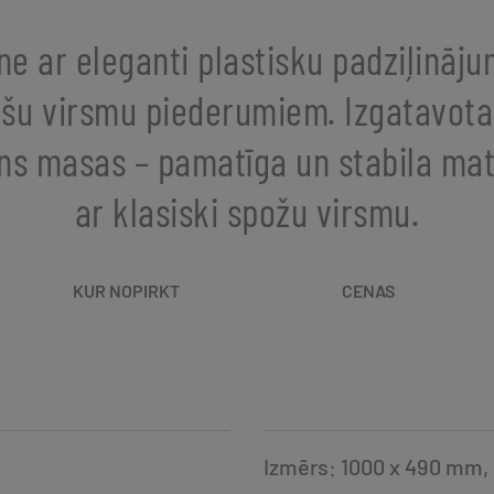
tne ar eleganti plastisku padziļināj
ašu virsmu piederumiem. Izgatavota
s masas – pamatīga un stabila mat
ar klasiski spožu virsmu.
KUR NOPIRKT
CENAS
Izmērs: 1000 x 490 mm,