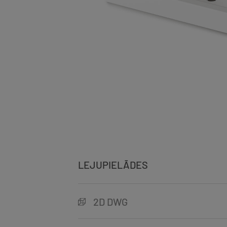
LEJUPIELĀDES
2D DWG