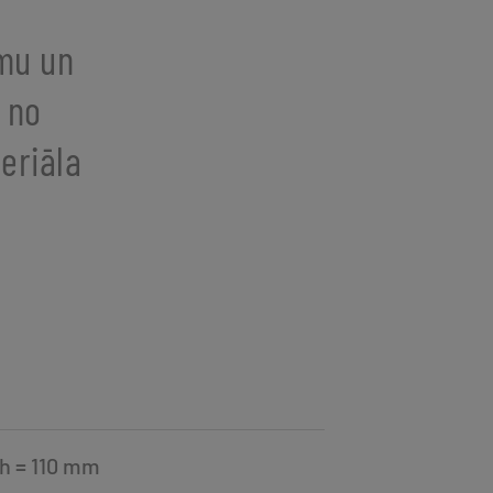
umu un
 no
eriāla
 h = 110 mm