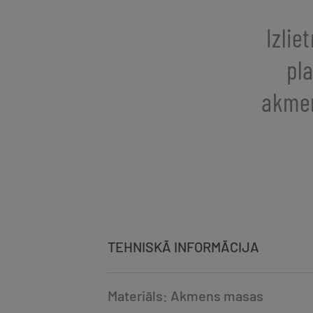
Izlie
pl
akmen
TEHNISKĀ INFORMĀCIJA
Materiāls: Akmens masas