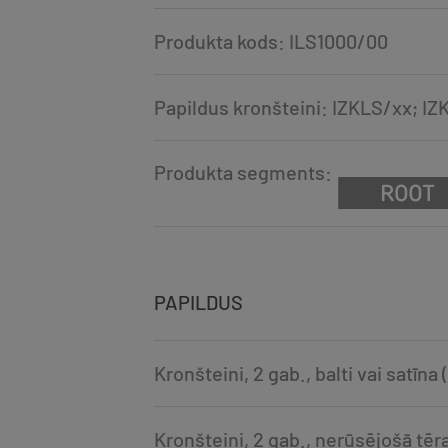
Produkta kods: ILS1000/00
Papildus kronšteini: IZKLS/xx; I
Produkta segments:
PAPILDUS
Kronšteini, 2 gab., balti vai satīna
Kronšteini, 2 gab., nerūsējošā tē